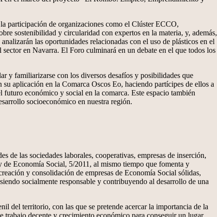
la participación de organizaciones como el Clúster ECCO,
 sostenibilidad y circularidad con expertos en la materia, y, además,
 analizarán las oportunidades relacionadas con el uso de plásticos en el
 sector en Navarra. El Foro culminará en un debate en el que todos los
lar y familiarizarse con los diversos desafíos y posibilidades que
 en su aplicación en la Comarca Oscos Eo, haciendo partícipes de ellos a
 el futuro económico y social en la comarca. Este espacio también
esarrollo socioeconómico en nuestra región.
s de las sociedades laborales, cooperativas, empresas de inserción,
 Ley de Economía Social, 5/2011, al mismo tiempo que fomenta y
a creación y consolidación de empresas de Economía Social sólidas,
e, siendo socialmente responsable y contribuyendo al desarrollo de una
del territorio, con las que se pretende acercar la importancia de la
 de trabajo decente y crecimiento económico para conseguir un lugar