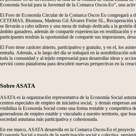
Economía Social para la Juventud de la Comarca Oscos-Eo”, una activi
El Foro de Economía Circular de la Comarca Oscos Eo congregará a de
CETEMAS, Biomasa, Maderas Gil Álvarez Freire SL, Recuperación y Reci
se llevarán a cabo talleres y una mesa de trabajo dedicada a la gestión
ámbito ganadero, además de compartir experiencias en reutilización y e
participantes tendrán la oportunidad de compartir sus impresiones, desa
El Foro tiene carácter abierto, participativo y gratuito, y en el, los as
entraña. Además, a lo largo del día se trabajará en la sensibilización s
toda la comunidad y al tejido empresarial para desarrollar ideas y acci
servirá como plataforma para descubrir nuevas perspectivas en la creac
Sobre ASATA
ASATA es la organización representativa de la Economía Social asturian
centros especiales de empleo de iniciativa social, y demás empresas a
visibiliza la Economía Social como una forma rentable y competitiva de
generadoras de empleo estable y vinculado a nuestro territorio, que bus
sociedad asturiana más participativa y cohesionada.
En ese marco, ASATA desarrolla en la Comarca Oscos-Eo el proyecto ‘Rom
Economía Social a través de la participación social y colectiva, persig