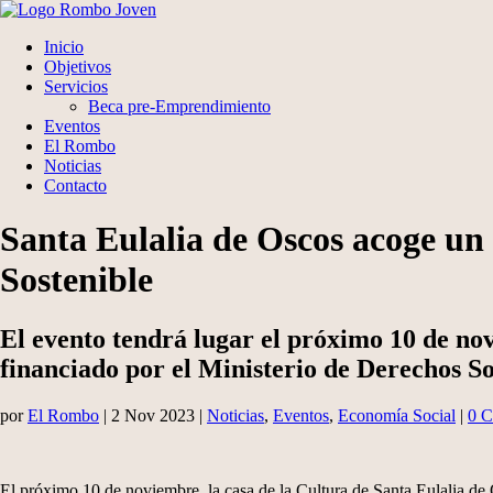
Inicio
Objetivos
Servicios
Beca pre-Emprendimiento
Eventos
El Rombo
Noticias
Contacto
Santa Eulalia de Oscos acoge un
Sostenible
El evento tendrá lugar el próximo 10 de n
financiado por el Ministerio de Derechos S
por
El Rombo
|
2 Nov 2023
|
Noticias
,
Eventos
,
Economía Social
|
0 C
El próximo 10 de noviembre, la casa de la Cultura de Santa Eulalia