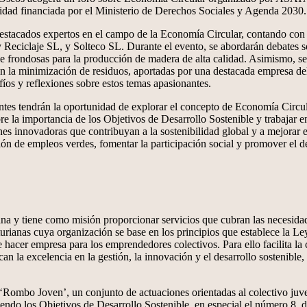
dad financiada por el Ministerio de Derechos Sociales y Agenda 2030.
stacados expertos en el campo de la Economía Circular, contando con 
claje SL, y Solteco SL. Durante el evento, se abordarán debates sobre
 de frondosas para la producción de madera de alta calidad. Asimismo, se
n la minimización de residuos, aportadas por una destacada empresa del
fíos y reflexiones sobre estos temas apasionantes.
istentes tendrán la oportunidad de explorar el concepto de Economía Circu
obre la importancia de los Objetivos de Desarrollo Sostenible y trabajar
ones innovadoras que contribuyan a la sostenibilidad global y a mejorar
ión de empleos verdes, fomentar la participación social y promover el d
a y tiene como misión proporcionar servicios que cubran las necesidade
sturianas cuya organización se base en los principios que establece la
 hacer empresa para los emprendedores colectivos. Para ello facilita l
can la excelencia en la gestión, la innovación y el desarrollo sostenibl
bo Joven’, un conjunto de actuaciones orientadas al colectivo juvenil 
uiendo los Objetivos de Desarrollo Sostenible, en especial el número 8,