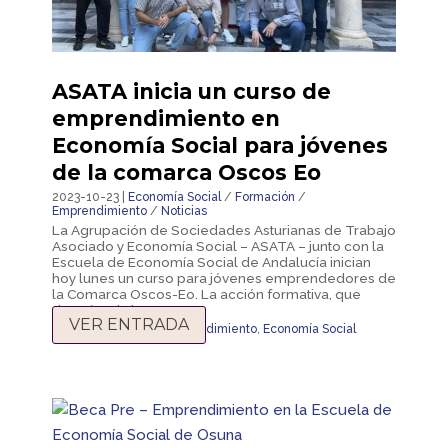
ASATA inicia un curso de
emprendimiento en
Economía Social para jóvenes
de la comarca Oscos Eo
2023-10-23 |
Economía Social
/
Formación
/
Emprendimiento
/
Noticias
La Agrupación de Sociedades Asturianas de Trabajo
Asociado y Economía Social – ASATA – junto con la
Escuela de Economía Social de Andalucía inician
hoy lunes un curso para jóvenes emprendedores de
la Comarca Oscos-Eo. La acción formativa, que
durará toda la...
VER ENTRADA
El Rombo Joven
,
emprendimiento
,
Economía Social