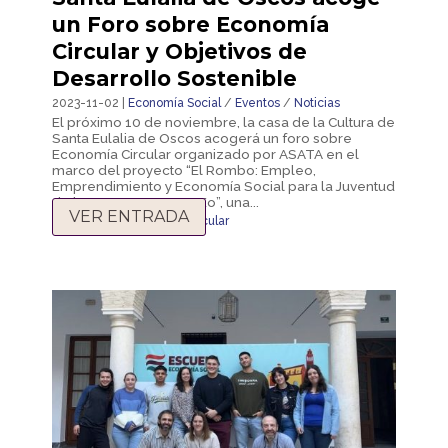
un Foro sobre Economía
Circular y Objetivos de
Desarrollo Sostenible
2023-11-02 |
Economía Social
/
Eventos
/
Noticias
El próximo 10 de noviembre, la casa de la Cultura de
Santa Eulalia de Oscos acogerá un foro sobre
Economía Circular organizado por ASATA en el
marco del proyecto “El Rombo: Empleo,
Emprendimiento y Economía Social para la Juventud
de la Comarca Oscos-Eo”, una...
VER ENTRADA
ODS 2030
,
economía circular