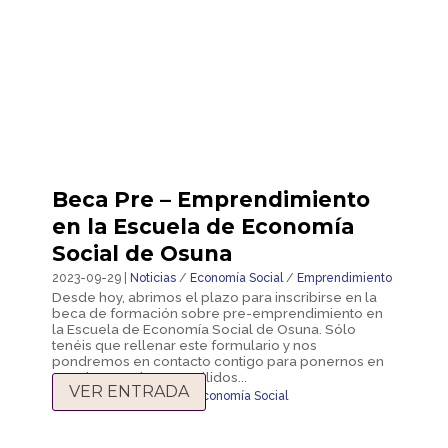
Beca Pre – Emprendimiento
en la Escuela de Economía
Social de Osuna
2023-09-29 |
Noticias
/
Economía Social
/
Emprendimiento
Desde hoy, abrimos el plazo para inscribirse en la
beca de formación sobre pre-emprendimiento en
la Escuela de Economía Social de Osuna. Sólo
tenéis que rellenar este formulario y nos
pondremos en contacto contigo para ponernos en
marcha. Nombre y apellidos...
VER ENTRADA
pre -emprendimiento
,
Economía Social