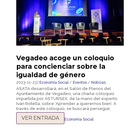
Vegadeo acoge un coloquio
para concienciar sobre la
igualdad de género
2023-11-23 |
Economía Social
/
Eventos
/
Noticias
ASATA desarrollará, en el Salón de Plenos del
Ayuntamiento de Vegadeo, una charla-coloquio
impartida por ASTURSEX, de la mano del experto
Iván Rotella, sobre ‘Aprender a querernos bien’. A
través de este coloquio, se buscará perseguir,
concienciar e...
VER ENTRADA
ODS
,
comarca Oscos Eo
,
Economía Social