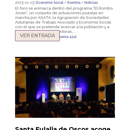
2023-11-13 |
Economía Social
/
Eventos
/
Noticias
El foro se enmarca dentro del programa “El Rombo
Joven”, un conjunto de actuaciones puestas en
marcha por ASATA, la Agrupación de Sociedades
Asturianas de Trabajo Asociado y Economía Social,
con el que se pretende acercar a la población y a
las personas emprendedoras,...
VER ENTRADA
ODS
,
Agenda 2030
,
economía azul
Santa Eulalia de Oscos acoge